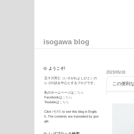
isogawa blog
ようこそ!
2023/05/18
五十川芳仁（いそがわよしひと）の
レゴの話を中心とするブログです。
この便利
私のホームページは
こちら
Facebookは
こちら
Youtubeは
こちら
Click
HERE
to see this blog in Englis
h. The contents are translated by goo
gle.
レゴブロック検索