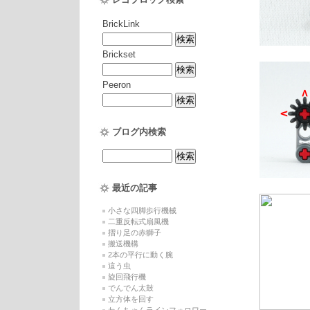
BrickLink
Brickset
Peeron
ブログ内検索
最近の記事
小さな四脚歩行機械
二重反転式扇風機
摺り足の赤獅子
搬送機構
2本の平行に動く腕
這う虫
旋回飛行機
でんでん太鼓
立方体を回す