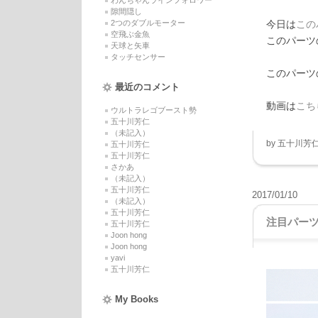
わんちゃんラインフォロワー
隙間隠し
2つのダブルモーター
今日は
この
空飛ぶ金魚
このパーツ
天球と矢車
タッチセンサー
このパーツ
最近のコメント
動画は
こち
ウルトラレゴブースト勢
五十川芳仁
（未記入）
by
五十川芳
五十川芳仁
五十川芳仁
さかあ
（未記入）
五十川芳仁
2017/01/10
（未記入）
五十川芳仁
注目パー
五十川芳仁
Joon hong
Joon hong
yavi
五十川芳仁
My Books