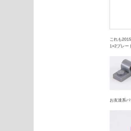
これも20
1×2プレ
お友達系パ