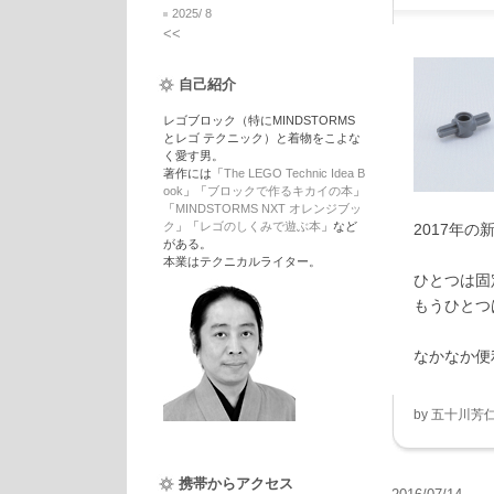
2025/ 8
<<
自己紹介
レゴブロック（特にMINDSTORMS
とレゴ テクニック）と着物をこよな
く愛す男。
著作には「
The LEGO Technic Idea B
ook
」「
ブロックで作るキカイの本
」
「
MINDSTORMS NXT オレンジブッ
ク
」「
レゴのしくみで遊ぶ本
」など
2017年
がある。
本業はテクニカルライター。
ひとつは固
もうひとつ
なかなか便
by
五十川芳
携帯からアクセス